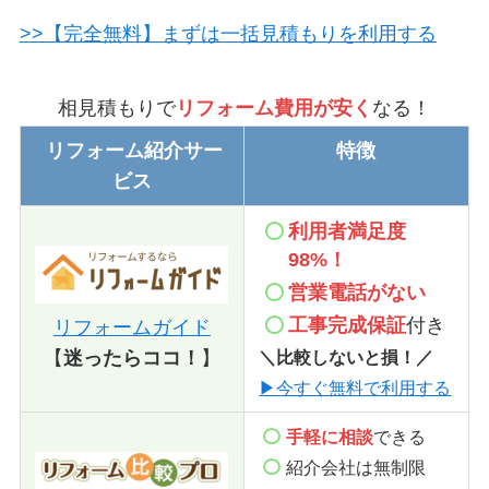
>>【完全無料】まずは一括見積もりを利用する
相見積もりで
リフォーム費用が安く
なる！
リフォーム紹介サー
特徴
ビス
利用者満足度
98%！
営業電話
がない
工事完成保証
付き
リフォームガイド
＼比較しないと損！／
【
迷ったらココ！
】
▶今すぐ無料で利用する
手軽に相談
できる
紹介会社は無制限