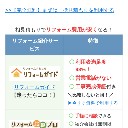
>>【完全無料】まずは一括見積もりを利用する
相見積もりで
リフォーム費用が安く
なる！
リフォーム紹介サー
特徴
ビス
利用者満足度
98%！
営業電話
がない
工事完成保証
付き
リフォームガイド
＼比較しないと損！／
【
迷ったらココ！
】
▶今すぐ無料で利用する
手軽に相談
できる
紹介会社は無制限