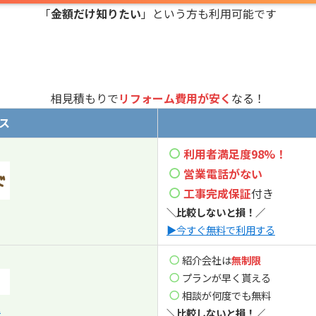
「
金額だけ知りたい
」という方も利用可能です
相見積もりで
リフォーム費用が安く
なる！
ス
利用者満足度98%！
営業電話
がない
工事完成保証
付き
＼比較しないと損！／
▶今すぐ無料で利用する
紹介会社は
無制限
プランが早く貰える
相談が何度でも無料
ム
＼比較しないと損！／