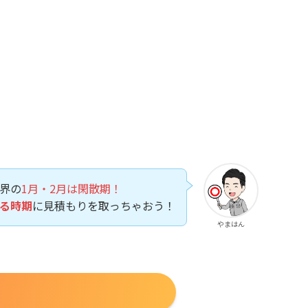
界の
1月・2月は閑散期！
る時期
に見積もりを取っちゃおう！
やまはん