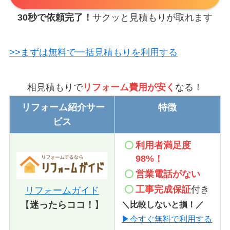
30秒で依頼完了！
サクッと見積もりが取れます
>>まずは無料で一括見積もりを利用する
相見積もりで
リフォーム費用が安く
なる！
リフォーム紹介サー
特徴
ビス
利用者満足度
98%！
営業電話
がない
工事完成保証
付き
リフォームガイド
＼比較しないと損！／
【
迷ったらココ！
】
▶今すぐ無料で利用する