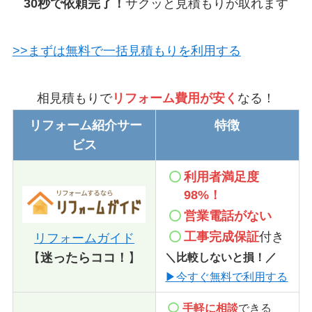
30秒で依頼完了！
サクッと見積もりが取れます
>>まずは無料で一括見積もりを利用する
相見積もりで
リフォーム費用が安く
なる！
リフォーム紹介サー
特徴
ビス
利用者満足度
98%！
営業電話
がない
工事完成保証
付き
リフォームガイド
＼比較しないと損！／
【
迷ったらココ！
】
▶今すぐ無料で利用する
手軽に相談
できる