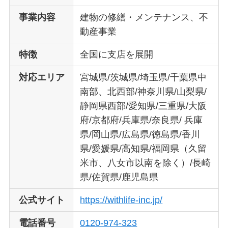
事業内容
建物の修繕・メンテナンス、不
動産事業
特徴
全国に支店を展開
対応エリア
宮城県/茨城県/埼玉県/千葉県中
南部、北西部/神奈川県/山梨県/
静岡県西部/愛知県/三重県/大阪
府/京都府/兵庫県/奈良県/ 兵庫
県/岡山県/広島県/徳島県/香川
県/愛媛県/高知県/福岡県（久留
米市、八女市以南を除く）/長崎
県/佐賀県/鹿児島県
公式サイト
https://withlife-inc.jp/
電話番号
0120-974-323