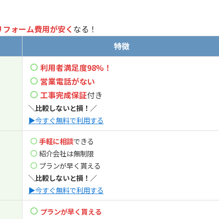
リフォーム費用が安く
なる！
特徴
利用者満足度98%！
営業電話
がない
工事完成保証
付き
＼比較しないと損！／
▶今すぐ無料で利用する
手軽に相談
できる
紹介会社は無制限
プランが早く貰える
＼比較しないと損！／
▶今すぐ無料で利用する
プランが早く貰える