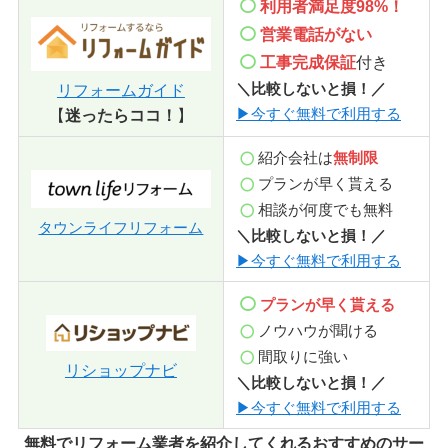
利用者満足度98%！
営業電話
がない
工事完成保証
付き
リフォームガイド
＼比較しないと損！／
【
迷ったらココ！
】
▶今すぐ無料で利用する
紹介会社は
無制限
プランが早く貰える
相談が何度でも無料
タウンライフリフォーム
＼比較しないと損！／
▶今すぐ無料で利用する
プランが早く貰える
ノウハウが聞ける
間取りに強い
リショップナビ
＼比較しないと損！／
▶今すぐ無料で利用する
無料でリフォーム業者を紹介してくれるおすすめのサー